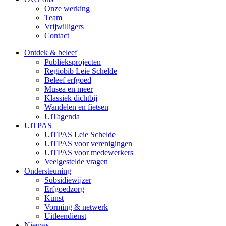
Onze werking
Team
Vrijwilligers
Contact
Ontdek & beleef
Publieksprojecten
Regiobib Leie Schelde
Beleef erfgoed
Musea en meer
Klassiek dichtbij
Wandelen en fietsen
UiTagenda
UiTPAS
UiTPAS Leie Schelde
UiTPAS voor verenigingen
UiTPAS voor medewerkers
Veelgestelde vragen
Ondersteuning
Subsidiewijzer
Erfgoedzorg
Kunst
Vorming & netwerk
Uitleendienst
Nieuws