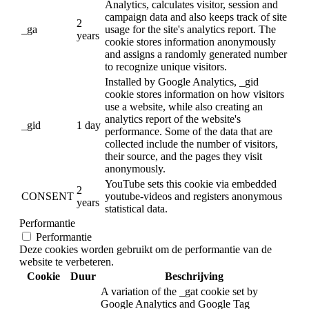
Analytics, calculates visitor, session and
campaign data and also keeps track of site
2
_ga
usage for the site's analytics report. The
years
cookie stores information anonymously
and assigns a randomly generated number
to recognize unique visitors.
Installed by Google Analytics, _gid
cookie stores information on how visitors
use a website, while also creating an
analytics report of the website's
_gid
1 day
performance. Some of the data that are
collected include the number of visitors,
their source, and the pages they visit
anonymously.
YouTube sets this cookie via embedded
2
CONSENT
youtube-videos and registers anonymous
years
statistical data.
Performantie
Performantie
Deze cookies worden gebruikt om de performantie van de
website te verbeteren.
Cookie
Duur
Beschrijving
A variation of the _gat cookie set by
Google Analytics and Google Tag