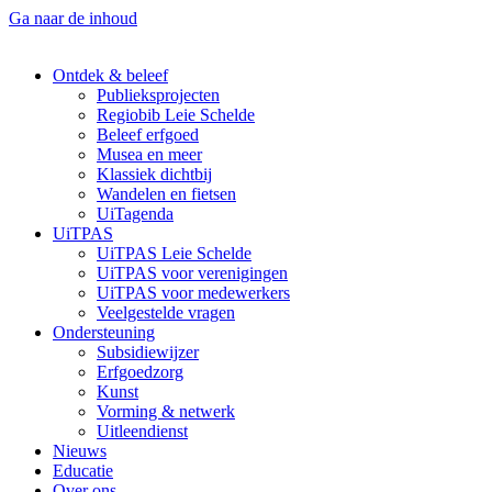
Ga naar de inhoud
Ontdek & beleef
Publieksprojecten
Regiobib Leie Schelde
Beleef erfgoed
Musea en meer
Klassiek dichtbij
Wandelen en fietsen
UiTagenda
UiTPAS
UiTPAS Leie Schelde
UiTPAS voor verenigingen
UiTPAS voor medewerkers
Veelgestelde vragen
Ondersteuning
Subsidiewijzer
Erfgoedzorg
Kunst
Vorming & netwerk
Uitleendienst
Nieuws
Educatie
Over ons